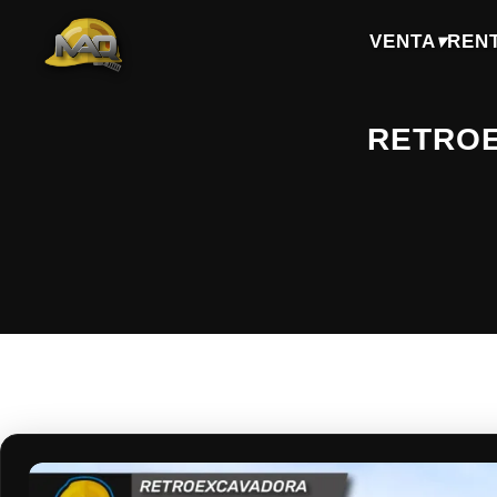
VENTA
▾
REN
RETROE