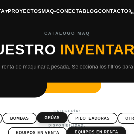
TA
▾
PROYECTOS
MAQ-CONECTA
BLOG
CONTACTO
CATÁLOGO MAQ
UESTRO
INVENTAR
 renta de maquinaria pesada. Selecciona los filtros para
CATEGORÍA:
GRÚAS
BOMBAS
PILOTEADORAS
OTR
DISPONIBILIDAD:
EQUIPOS EN RENTA
EQUIPOS EN VENTA