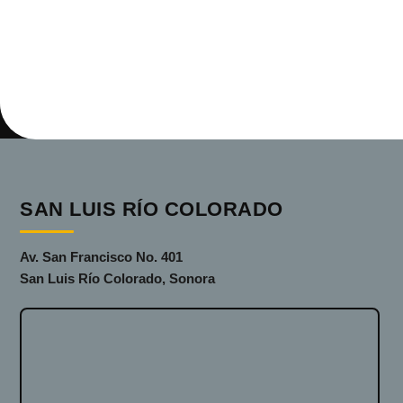
SAN LUIS RÍO COLORADO
Av. San Francisco No. 401
San Luis Río Colorado, Sonora