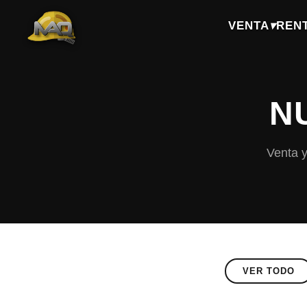
VENTA
▾
REN
N
Venta y
VER TODO