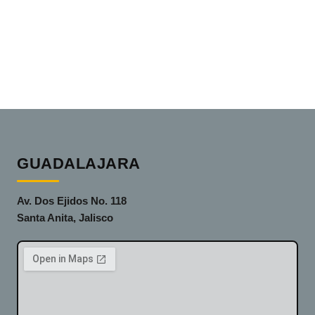
GUADALAJARA
Av. Dos Ejidos No. 118
Santa Anita, Jalisco