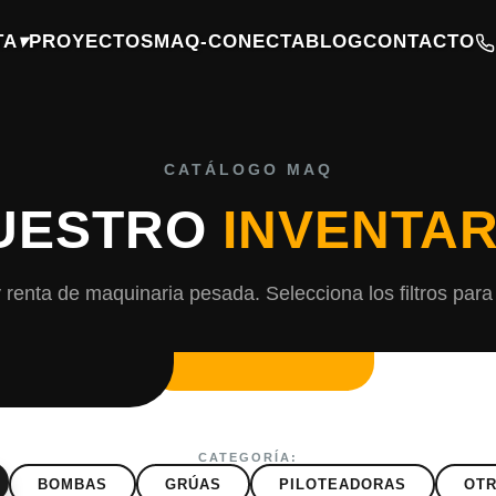
TA
▾
PROYECTOS
MAQ-CONECTA
BLOG
CONTACTO
CATÁLOGO MAQ
UESTRO
INVENTAR
 renta de maquinaria pesada. Selecciona los filtros para
CATEGORÍA:
BOMBAS
GRÚAS
PILOTEADORAS
OTR