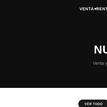
VENTA
▾
REN
N
Venta y
VER TODO